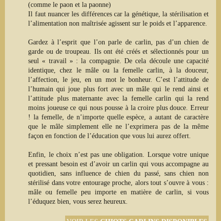
(comme le
paon
et la paonne)
Il faut nuancer
les différences car
la génétique,
la stérilisation et
l’alimentation n
on
maîtrisée
agissent sur le
poids
et l’apparence.
Gardez à l’esprit que l’
on parle de carlin, pas d’un chien de
garde ou de
troupeau
.
Ils ont été créés et sélectionnés pour un
seul
« travail » :
la compagnie.
D
e cela découle une capacité
identique, chez le mâle ou la femelle carlin, à la douceur,
l’affection,
le
j
eu, en un mot
le bonheur
. C’est l’attitude de
l’humain qui joue plus fort avec un mâle qui le rend ainsi et
l’attitude plus maternante avec la femelle carlin qui la rend
moins joueuse ce qui nous pousse à la croire plus douce. Erreur
! la femelle, de n’importe quelle espèce, a autant de caractère
que le mâle
simplement
elle ne l’exprimera pas de la même
façon
en fonction de l’éducation que vous lui aurez offert.
Enfin,
le choix n’est pas une obligation
. Lorsque votre unique
et
pressant besoin
est d’
avoir un carlin qui vous accompagne au
quotidien,
sans
influence de
chien du passé,
sans
chien non
stérilisé dans votre entourage proche, alors tout s’ouvre à vous :
mâle ou femelle peu importe en matière de carlin, si vous
l’éduquez bien, vous serez heureux.