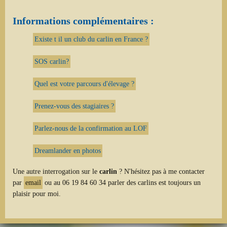
Informations complémentaires :
Existe t il un club du carlin en France ?
SOS carlin?
Quel est votre parcours d'élevage ?
Prenez-vous des stagiaires ?
Parlez-nous de la confirmation au LOF
Dreamlander en photos
Une autre interrogation sur le
carlin
? N'hésitez pas à me contacter
par
email
ou au 06 19 84 60 34 parler des carlins est toujours un
plaisir pour moi.