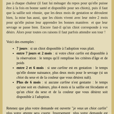
pas à chaque chaleur (il faut lui ménager du repos pour qu'elle puisse
être à la fois en bonne santé et disponible pour ses chiots), puis il faut
que la saillie soit réussie, que les deux mois de gestation se déroulent
bien, la mise bas aussi, que les chiots vivent avec leur mère 2 mois
pour qu'elle puisse leur apprendre les bonnes manières et que leur
sevrage se passe bien. Encore faut-il qu'un chiot corresponde à vos
désirs. Alors pour toutes ces raisons il faut parfois attendre son tour !
Voici des exemples :
7 jours
: s
i un chiot disponible à l'adoption
vous plait
.
entre 7 jours et 2 mois
: si votre
chiot carlin
est disponible à
la réservation : le temps qu'il remplisse les critères d'âge et de
poids
entre 2 et 6 mois
: si une
carline
est en gestation : le temps
qu'elle donne naissance, plus deux mois pour le sevrage (si un
chiot
du sexe et de la couleur que vous désirez naît).
Plus de 6 mois
: si aucune
carline
n'est gestante : le temps
qu'une soit en chaleurs, plus 4 mois si la saillie est fécodante et
qu'un
chiot
du sexe et de la couleur que vous désirez soit
disponible à l'adoption.
Retenez que plus votre demande est ouverte "
je veux un chiot carlin
"
plus votre attente sera courte. Inversement, plus votre demande est