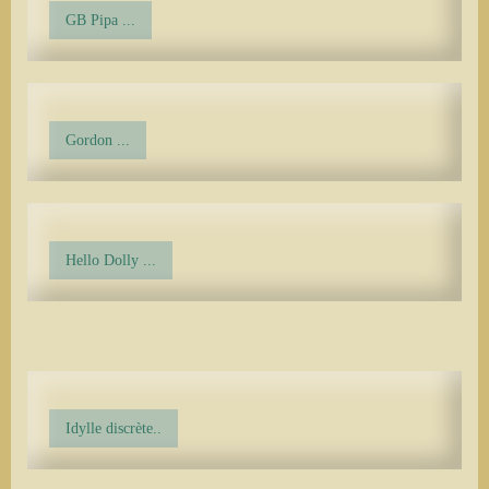
GB Pipa ...
Gordon ...
Hello Dolly ...
Idylle discrète..