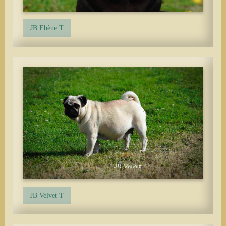
JB Ebène T
JB Velvet T