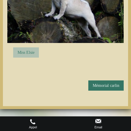
Miss Elsie
Mémorial carlin
Version imprimable
|
Plan du site
Affichage Web
©Dreamlander
Appel
Email